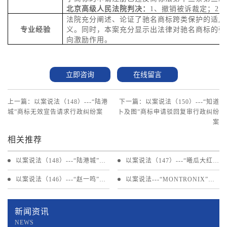
北京
高级人民
法院判决：
1
、撤销被诉裁定；
2
、
法院充分阐述、论证了驰名商标跨类保护的适用
专业经验
义。同时，本案充分显示出法律对驰名商标的强
向激励作用。
立即咨询
在线留言
上一篇：以案说法（148）---“陆港
下一篇：以案说法（150）---“知道
城”商标无效宣告请求行政纠纷案
卜及图”商标申请驳回复审行政纠纷
案
相关推荐
以案说法（148）---“陆港城”商
以案说法（147）---“曦瓜大红
标无效宣告请求行政纠纷案
袍”商标申请驳回复审行政纠纷
以案说法（146）---“赵一鸣”商
以案说法---“MONTRONIX”商
案
标无效宣告请求行政纠纷案
标无效宣告请求行政纠纷案
新闻资讯
NEWS