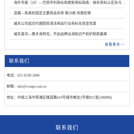
海外专版（29）---巴西专利商标局更新商标指南：驰名商标认定及马德
里程序新规
连载---各类别指定主要商品名称 第29类 肉蛋奶等
威名公司成功代理厨房清洁用品行业商标无效宣告案
威名喜讯---携手海特克，开启品牌出海知识产权护航新篇章
查看更多>>
联系我们
电话：021-6539-2600
邮箱：info@wmipr.com.cn
地址：中国上海市杨浦区隆昌路619号城市概念2号楼B21室(200090)
联系我们