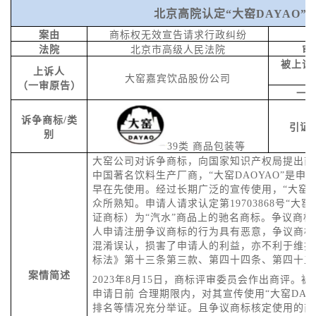
北京高院认定
“大窑DAYAO
案由
商标权无效宣告请求行政纠纷
法院
北京市高级人民法院
审
被上诉
上诉人
大窑嘉宾饮品股份公司
（
一审原告
）
一
诉争
商标
/类
引证
别
39类 商
品包装等
大窑
公司
对
诉争
商标，向国家知
识产权局提出商
中国著名饮料生产厂商，
“大窑DAOYAO”是
早在先使用。经过长期广泛的宣传使用，“大窑D
众所熟知。申请人请求认定第19703868号“大窑D
证商标）为“汽水”商品上的驰名商标。争议商
人申请注册争议商标的行为具有恶意，争议商标
混淆误认，损害了申请人的利益，亦不利于维护
标法》第十三条第三款、第四十四条、第四十五
案情简述
20
23
年
8
月
15日，商标评审委员会作出商评。
申请日前 合理期限内，对其宣传使用“大窑DA
排名等情况充分举证。且争议商标核定使用的商