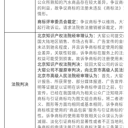
公众所熟知的汽水商品存在较大差异，争议商标
的利益，故争议商标的注册未违反《商标法》第
情形。
商标评审委员会裁定：
争议商标予以维持。
大窑
起行政诉讼。请求法院依法撤销被诉裁定，并判
北京知识产权法院
经审理认为：
大窑
公司提交的
国大陆地区销售、市场占有率、广告宣传的金额
未达到驰名程度，并且诉争商标核定使用的服务
业差异，关联性较弱，诉争商标在服务上的注册
权益可能受到损害。故诉争商标的注册使用未违
北京知识产权法院判决：
驳回大窑公司的诉讼请
大窑公司不服原审判决，向北京市高级人民法院
北京市高级人民法院经审理认为：
首先，
大窑
公
计报告、所获荣誉、部分媒体报道、广告宣传、
法院判决
明等证据足以证明在诉争商标申请日之前，引证
宣传，已经在我国境内为相关公众广泛知晓并享
商标与引证商标均为图文组合商标，将二者进行
义、图形等方面均相同或基本相同，诉争商标已
商标核定使用的“商品包装”服务与引证商标的“
性。诉争商标的使用易导致相关公众误认为诉争
减弱、淡化引证商标的显著性或者不正当地利用
争商标的申请注册已违反商标法第十三条第三款