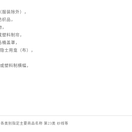
（服装除外），
纺织品，
物，
或塑料制帘，
马桶盖罩，
教隐士用龛（布），
制或塑料制横幅，
-各类别指定主要商品名称 第23类 纱线等