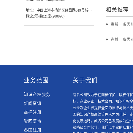
相关推荐
地址：中国上海市杨浦区隆昌路619号城市
概念2号楼B21室(200090)
连载---各
连载---各
业务范围
关于我们
知识产权服务
威名公司致力于在商标保护、版权保
标、商业秘密、技术合同、知识产权
新闻资讯
公众及企业界提供全面的法律与技术支
商标注册
国的知识产权高端管理人才为己任，
驳回复审
化发展道路。威名公司已发展成为企
战略级合作伙伴。我们以丰富的从业
各国注册