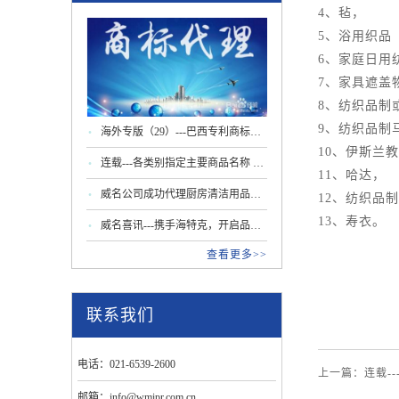
4、毡，
5、浴用织品
6、家庭日用
7、家具遮盖
8、纺织品制
9、纺织品制
海外专版（29）---巴西专利商标局
10、伊斯兰
更新商标指南：驰名商标认定及马
连载---各类别指定主要商品名称 第
11、哈达，
德里程序新规
29类 肉蛋奶等
威名公司成功代理厨房清洁用品行
12、纺织品
13、寿衣。
业商标无效宣告案
威名喜讯---携手海特克，开启品牌
查看更多>>
出海知识产权护航新篇章
联系我们
电话：021-6539-2600
上一篇：连载--
邮箱：info@wmipr.com.cn