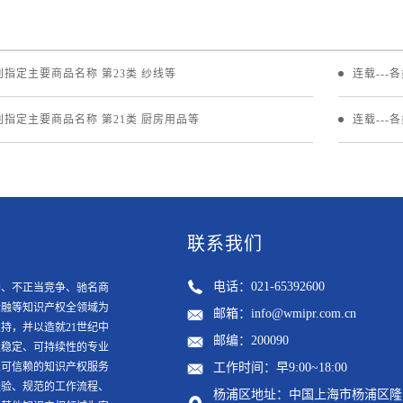
类别指定主要商品名称 第23类 纱线等
连载---
类别指定主要商品名称 第21类 厨房用品等
连载---
联系我们
电话：021-65392600
护、不正当竞争、驰名商
金融等知识产权全领域为
邮箱：info@wmipr.com.cn
持，并以造就21世纪中
邮编：200090
走稳定、可持续性的专业
业可信赖的知识产权服务
工作时间：早9:00~18:00
经验、规范的工作流程、
杨浦区地址：中国上海市杨浦区隆昌