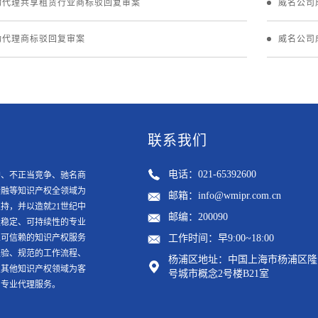
功代理共享租赁行业商标驳回复审案
威名公司
功代理商标驳回复审案
威名公司
联系我们
电话：021-65392600
护、不正当竞争、驰名商
金融等知识产权全领域为
邮箱：info@wmipr.com.cn
持，并以造就21世纪中
邮编：200090
走稳定、可持续性的专业
业可信赖的知识产权服务
工作时间：早9:00~18:00
经验、规范的工作流程、
杨浦区地址：中国上海市杨浦区隆昌
及其他知识产权领域为客
号城市概念2号楼B21室
与专业代理服务。