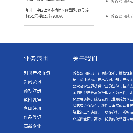
威名公司成
地址：中国上海市杨浦区隆昌路619号城市
概念2号楼B21室(200090)
威名公司成
业务范围
关于我们
知识产权服务
威名公司致力于在商标保护、版权保
标、商业秘密、技术合同、知识产权
新闻资讯
公众及企业界提供全面的法律与技术支
商标注册
国的知识产权高端管理人才为己任，
驳回复审
化发展道路。威名公司已发展成为企
战略级合作伙伴。我们以丰富的从业
各国注册
敬业的工作态度，可以在商标、版权
作品登记
户提供全面、高效、优质的法律咨询
高新企业