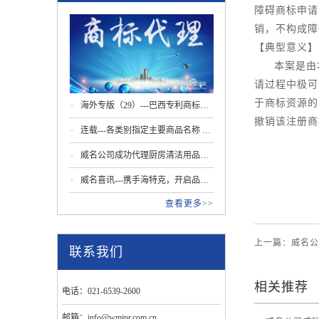
障碍商标申请
销，不构成障
【典型意义】
本案是由
请过程中极可
于商标资源的
海外专版（29）---巴西专利商标局
撤销该注册商
更新商标指南：驰名商标认定及马
连载---各类别指定主要商品名称 第
德里程序新规
29类 肉蛋奶等
威名公司成功代理厨房清洁用品行
业商标无效宣告案
威名喜讯---携手海特克，开启品牌
查看更多>>
出海知识产权护航新篇章
上一篇：威名公
联系我们
相关推荐
电话：021-6539-2600
邮箱：info@wmipr.com.cn