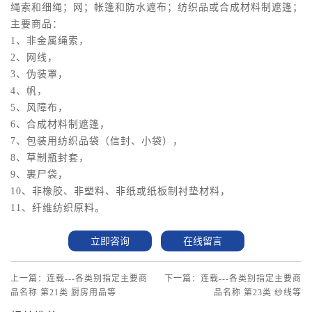
绳索和细绳；网；帐篷和防水遮布；纺织品或合成材料制遮篷；
主要商品：
1、非金属绳索，
2、网线，
3、伪装罩，
4、帆，
5、风障布，
6、合成材料制遮篷，
7、包装用纺织品袋（信封、小袋），
8、草制瓶封套，
9、裹尸袋，
10、非橡胶、非塑料、非纸或纸板制衬垫材料，
11、纤维纺织原料。
立即咨询
在线留言
上一篇：连载---各类别指定主要商
下一篇：连载---各类别指定主要商
品名称 第21类 厨房用品等
品名称 第23类 纱线等