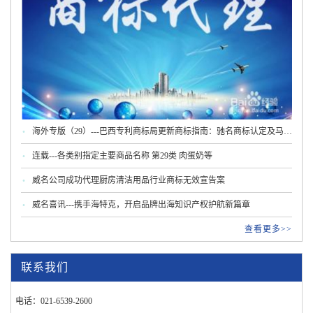
海外专版（29）---巴西专利商标局更新商标指南：驰名商标认定及马德
里程序新规
连载---各类别指定主要商品名称 第29类 肉蛋奶等
威名公司成功代理厨房清洁用品行业商标无效宣告案
威名喜讯---携手海特克，开启品牌出海知识产权护航新篇章
查看更多>>
联系我们
电话：021-6539-2600