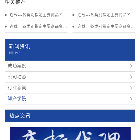
相关推荐
连载---各类别指定主要商品名称
连载---各类别指定主要商品名称
第21类 厨房用品等
第20类 家具等
连载---各类别指定主要商品名称
连载---各类别指定主要商品名称
第19类 建筑材料等
第18类 包等
新闻资讯
NEWS
成功案例
公司动态
行业新闻
知产学院
热点资讯