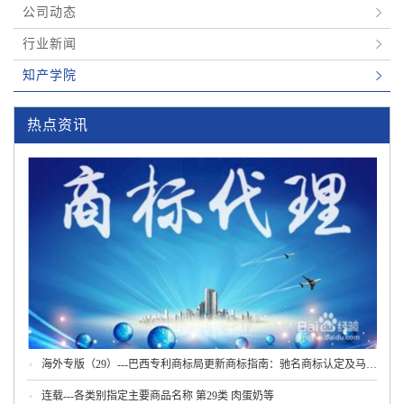
公司动态
行业新闻
知产学院
热点资讯
海外专版（29）---巴西专利商标局更新商标指南：驰名商标认定及马德
里程序新规
连载---各类别指定主要商品名称 第29类 肉蛋奶等