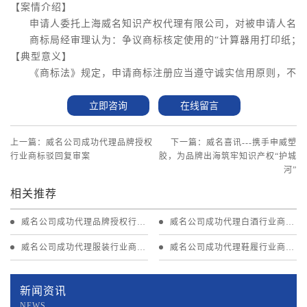
【案情介绍】
申请人委托上海威名知识产权代理有限公司，对被申请人名下的第
商标局经审理认为：争议商标核定使用的“计算器用打印纸；
【典型意义】
《商标法》规定，申请商标注册应当遵守诚实信用原则，不得
立即咨询
在线留言
上一篇：威名公司成功代理品牌授权
下一篇：威名喜讯---携手申威塑
行业商标驳回复审案
胶，为品牌出海筑牢知识产权“护城
河”
相关推荐
威名公司成功代理品牌授权行业
威名公司成功代理白酒行业商标
商标驳回复审案
无效宣告案
威名公司成功代理服装行业商标
威名公司成功代理鞋履行业商标
异议案
无效宣告案
新闻资讯
NEWS