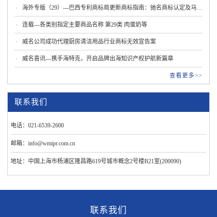
海外专版（29）---巴西专利商标局更新商标指南：驰名商标认定及马德
里程序新规
连载---各类别指定主要商品名称 第29类 肉蛋奶等
威名公司成功代理厨房清洁用品行业商标无效宣告案
威名喜讯---携手海特克，开启品牌出海知识产权护航新篇章
查看更多>>
联系我们
电话：021-6539-2600
邮箱：info@wmipr.com.cn
地址：中国上海市杨浦区隆昌路619号城市概念2号楼B21室(200090)
联系我们